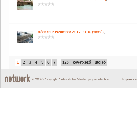
Hóderbi Kiszombor 2012
00:00 (videó)
,
a
1
2
3
4
5
6
7
...
125
következő
utolsó
© 2007 Copyright Network.hu Minden jog fenntartva.
Impress