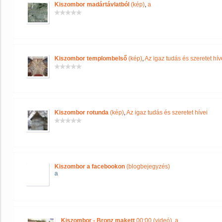
Kiszombor madártávlatból
(kép)
,
a
Kiszombor templombelső
(kép)
,
Az igaz tudás és szeretet hív
Kiszombor rotunda
(kép)
,
Az igaz tudás és szeretet hívei
Kiszombor a facebookon
(blogbejegyzés)
a
Kiszombor - Bronz makett
00:00 (videó)
,
a