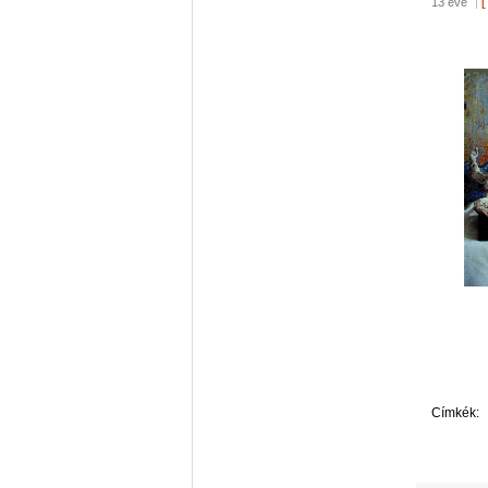
13 éve
|
[
Címkék: