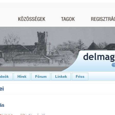
ideók
Hírek
Fórum
Linkek
Friss
ei
tás