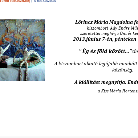
Törölt felhasználó]
|
0 hozzászólás