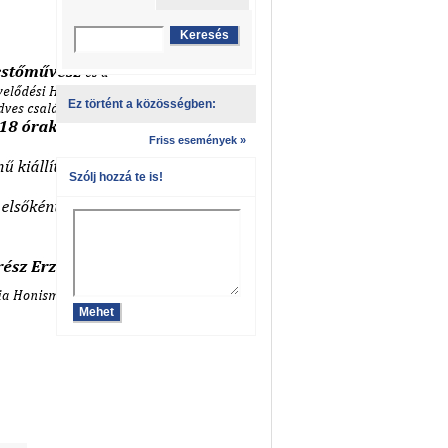
Ez történt a közösségben:
Friss események »
Szólj hozzá te is!