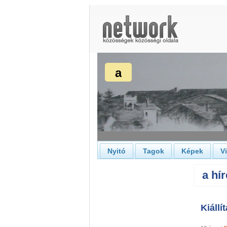
a
Nyitó
Tagok
Képek
V
a hír
Kiállí